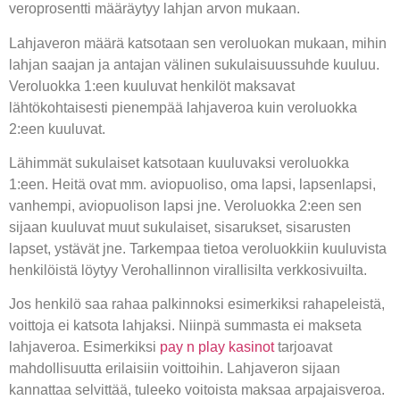
veroprosentti määräytyy lahjan arvon mukaan.
Lahjaveron määrä katsotaan sen veroluokan mukaan, mihin
lahjan saajan ja antajan välinen sukulaisuussuhde kuuluu.
Veroluokka 1:een kuuluvat henkilöt maksavat
lähtökohtaisesti pienempää lahjaveroa kuin veroluokka
2:een kuuluvat.
Lähimmät sukulaiset katsotaan kuuluvaksi veroluokka
1:een. Heitä ovat mm. aviopuoliso, oma lapsi, lapsenlapsi,
vanhempi, aviopuolison lapsi jne. Veroluokka 2:een sen
sijaan kuuluvat muut sukulaiset, sisarukset, sisarusten
lapset, ystävät jne. Tarkempaa tietoa veroluokkiin kuuluvista
henkilöistä löytyy Verohallinnon virallisilta verkkosivuilta.
Jos henkilö saa rahaa palkinnoksi esimerkiksi rahapeleistä,
voittoja ei katsota lahjaksi. Niinpä summasta ei makseta
lahjaveroa. Esimerkiksi
pay n play kasinot
tarjoavat
mahdollisuutta erilaisiin voittoihin. Lahjaveron sijaan
kannattaa selvittää, tuleeko voitoista maksaa arpajaisveroa.