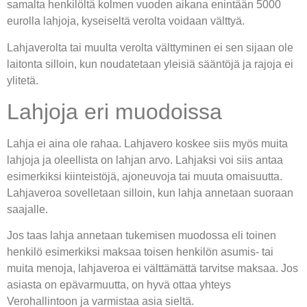
samalta henkilöltä kolmen vuoden aikana enintään 5000
eurolla lahjoja, kyseiseltä verolta voidaan välttyä.
Lahjaverolta tai muulta verolta välttyminen ei sen sijaan ole
laitonta silloin, kun noudatetaan yleisiä sääntöjä ja rajoja ei
ylitetä.
Lahjoja eri muodoissa
Lahja ei aina ole rahaa. Lahjavero koskee siis myös muita
lahjoja ja oleellista on lahjan arvo. Lahjaksi voi siis antaa
esimerkiksi kiinteistöjä, ajoneuvoja tai muuta omaisuutta.
Lahjaveroa sovelletaan silloin, kun lahja annetaan suoraan
saajalle.
Jos taas lahja annetaan tukemisen muodossa eli toinen
henkilö esimerkiksi maksaa toisen henkilön asumis- tai
muita menoja, lahjaveroa ei välttämättä tarvitse maksaa. Jos
asiasta on epävarmuutta, on hyvä ottaa yhteys
Verohallintoon ja varmistaa asia sieltä.