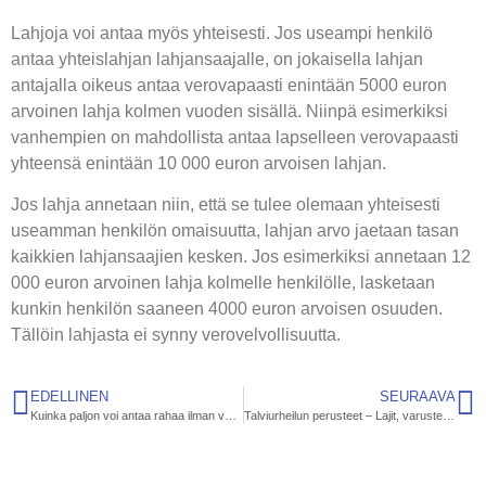
Lahjoja voi antaa myös yhteisesti. Jos useampi henkilö
antaa yhteislahjan lahjansaajalle, on jokaisella lahjan
antajalla oikeus antaa verovapaasti enintään 5000 euron
arvoinen lahja kolmen vuoden sisällä. Niinpä esimerkiksi
vanhempien on mahdollista antaa lapselleen verovapaasti
yhteensä enintään 10 000 euron arvoisen lahjan.
Jos lahja annetaan niin, että se tulee olemaan yhteisesti
useamman henkilön omaisuutta, lahjan arvo jaetaan tasan
kaikkien lahjansaajien kesken. Jos esimerkiksi annetaan 12
000 euron arvoinen lahja kolmelle henkilölle, lasketaan
kunkin henkilön saaneen 4000 euron arvoisen osuuden.
Tällöin lahjasta ei synny verovelvollisuutta.
EDELLINEN
SEURAAVA
Kuinka paljon voi antaa rahaa ilman veroa
Talviurheilun perusteet – Lajit, varusteet ja vinkit aloittelijoille