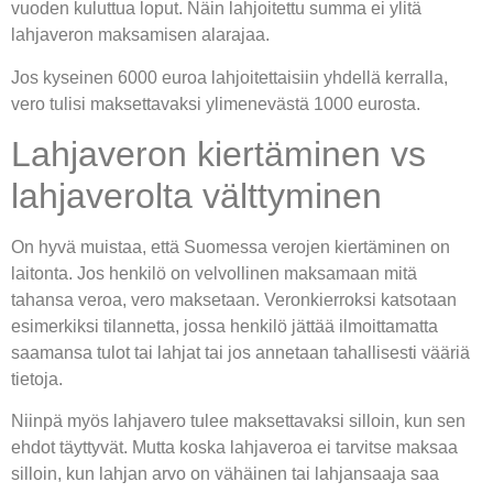
vuoden kuluttua loput. Näin lahjoitettu summa ei ylitä
lahjaveron maksamisen alarajaa.
Jos kyseinen 6000 euroa lahjoitettaisiin yhdellä kerralla,
vero tulisi maksettavaksi ylimenevästä 1000 eurosta.
Lahjaveron kiertäminen vs
lahjaverolta välttyminen
On hyvä muistaa, että Suomessa verojen kiertäminen on
laitonta. Jos henkilö on velvollinen maksamaan mitä
tahansa veroa, vero maksetaan. Veronkierroksi katsotaan
esimerkiksi tilannetta, jossa henkilö jättää ilmoittamatta
saamansa tulot tai lahjat tai jos annetaan tahallisesti vääriä
tietoja.
Niinpä myös lahjavero tulee maksettavaksi silloin, kun sen
ehdot täyttyvät. Mutta koska lahjaveroa ei tarvitse maksaa
silloin, kun lahjan arvo on vähäinen tai lahjansaaja saa