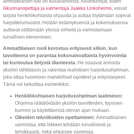
ammattilaisen tuki on kullanarvoista. Asiantuntijat, kuten
liikunnanopettaja ja valmentaja Jaakko Linkoheimo
, voivat
tarjota henkilökohtaista ohjausta ja auttaa löytämään sopivat
harjoittelumuodot. Heidän tietämyksensä ja kokemuksensa
auttavat välttämään yleisiä virheitä ja varmistamaan
turvallisen etenemisen.
Ammattilaisen rooli korostuu erityisesti silloin, kun
tavoitteena on parantaa kokonaisvaltaista hyvinvointia
tai kuntoutua tietystä tilanteesta.
He osaavat arvioida
yksilön lähtötason ja rakentaa realistisen harjoitusohjelman,
joka ottaa huomioon mahdolliset rajoitteet ja erityistarpeet.
Tämä voi tarkoittaa esimerkiksi:
Henkilökohtaisen harjoitusohjelman laatiminen:
Ohjelma räätälöidään yksilön tavoitteiden, fyysisen
kunnon ja käytettävissä olevan ajan mukaan.
Oikeiden tekniikoiden opettaminen:
Ammattilainen
varmistaa, että liikkeet tehdään turvallisesti ja
tehokkaasti, mikä ehkäisee vammoja.