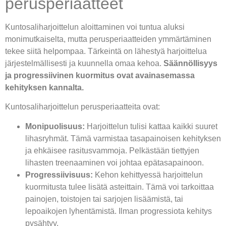
perusperiaatteet
Kuntosaliharjoittelun aloittaminen voi tuntua aluksi
monimutkaiselta, mutta perusperiaatteiden ymmärtäminen
tekee siitä helpompaa. Tärkeintä on lähestyä harjoittelua
järjestelmällisesti ja kuunnella omaa kehoa.
Säännöllisyys
ja progressiivinen kuormitus ovat avainasemassa
kehityksen kannalta.
Kuntosaliharjoittelun perusperiaatteita ovat:
Monipuolisuus:
Harjoittelun tulisi kattaa kaikki suuret
lihasryhmät. Tämä varmistaa tasapainoisen kehityksen
ja ehkäisee rasitusvammoja. Pelkästään tiettyjen
lihasten treenaaminen voi johtaa epätasapainoon.
Progressiivisuus:
Kehon kehittyessä harjoittelun
kuormitusta tulee lisätä asteittain. Tämä voi tarkoittaa
painojen, toistojen tai sarjojen lisäämistä, tai
lepoaikojen lyhentämistä. Ilman progressiota kehitys
pysähtyy.