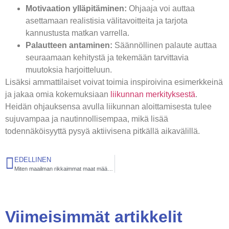
Motivaation ylläpitäminen:
Ohjaaja voi auttaa
asettamaan realistisia välitavoitteita ja tarjota
kannustusta matkan varrella.
Palautteen antaminen:
Säännöllinen palaute auttaa
seuraamaan kehitystä ja tekemään tarvittavia
muutoksia harjoitteluun.
Lisäksi ammattilaiset voivat toimia inspiroivina esimerkkeinä
ja jakaa omia kokemuksiaan
liikunnan merkityksestä
.
Heidän ohjauksensa avulla liikunnan aloittamisesta tulee
sujuvampaa ja nautinnollisempaa, mikä lisää
todennäköisyyttä pysyä aktiivisena pitkällä aikavälillä.
EDELLINEN
Miten maailman rikkaimmat maat määritellään? – Opas talouden mittareihin ja menestystekijöihin
Viimeisimmät artikkelit