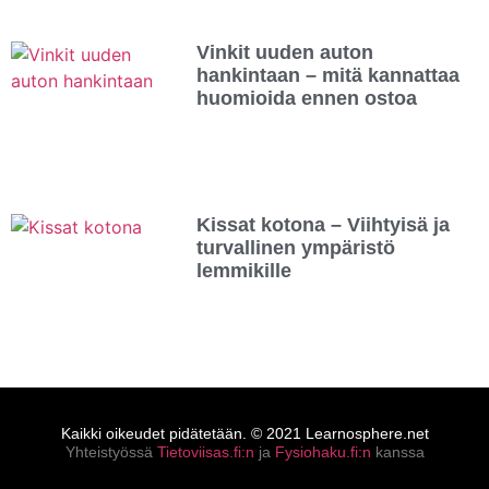
Vinkit uuden auton
hankintaan – mitä kannattaa
huomioida ennen ostoa
Kissat kotona – Viihtyisä ja
turvallinen ympäristö
lemmikille
Kaikki oikeudet pidätetään. © 2021 Learnosphere.net
Yhteistyössä
Tietoviisas.fi:n
ja
Fysiohaku.fi:n
kanssa