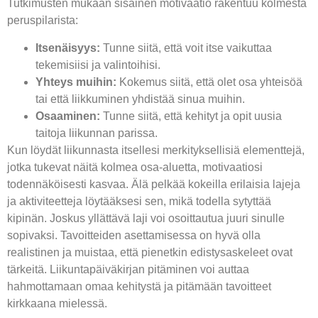
Tutkimusten mukaan sisäinen motivaatio rakentuu kolmesta
peruspilarista:
Itsenäisyys:
Tunne siitä, että voit itse vaikuttaa
tekemisiisi ja valintoihisi.
Yhteys muihin:
Kokemus siitä, että olet osa yhteisöä
tai että liikkuminen yhdistää sinua muihin.
Osaaminen:
Tunne siitä, että kehityt ja opit uusia
taitoja liikunnan parissa.
Kun löydät liikunnasta itsellesi merkityksellisiä elementtejä,
jotka tukevat näitä kolmea osa-aluetta, motivaatiosi
todennäköisesti kasvaa. Älä pelkää kokeilla erilaisia lajeja
ja aktiviteetteja löytääksesi sen, mikä todella sytyttää
kipinän. Joskus yllättävä laji voi osoittautua juuri sinulle
sopivaksi. Tavoitteiden asettamisessa on hyvä olla
realistinen ja muistaa, että pienetkin edistysaskeleet ovat
tärkeitä. Liikuntapäiväkirjan pitäminen voi auttaa
hahmottamaan omaa kehitystä ja pitämään tavoitteet
kirkkaana mielessä.