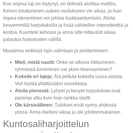
Kun sopiva laji on löytynyt, on tärkeää aloittaa maltilla.
Kehon totuttaminen uuteen rasitukseen vie aikaa, ja liian
nopea eteneminen voi johtaa loukkaantumisiin. Aloita
kevyemmillä harjoituksilla ja lisää vähitellen intensiteettiä ja
kestoa. Kuuntele kehoasi ja anna sille riittävästi aikaa
palautua harjoitusten välillä.
Muutamia vinkkejä lajin valintaan ja aloittamiseen:
Mieti, mistä nautit:
Onko se ulkona liikkuminen,
ryhmässä toimiminen vai yksin treenaaminen?
Kokeile eri lajeja:
Älä pelkää kokeilla uusia asioita.
Voit löytää yllättäviäkin suosikkeja.
Aloita pienestä:
Lyhyet ja kevyet harjoitukset ovat
parempi alku kuin liian rankka startti.
Ole kärsivällinen:
Tulokset eivät synny yhdessä
yössä. Anna itsellesi aikaa ja ole johdonmukainen.
Kuntosaliharjoittelun