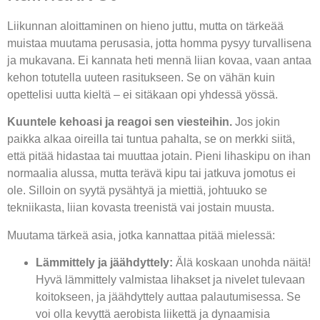
Liikunnan aloittaminen on hieno juttu, mutta on tärkeää
muistaa muutama perusasia, jotta homma pysyy turvallisena
ja mukavana. Ei kannata heti mennä liian kovaa, vaan antaa
kehon totutella uuteen rasitukseen. Se on vähän kuin
opettelisi uutta kieltä – ei sitäkaan opi yhdessä yössä.
Kuuntele kehoasi ja reagoi sen viesteihin.
Jos jokin
paikka alkaa oireilla tai tuntua pahalta, se on merkki siitä,
että pitää hidastaa tai muuttaa jotain. Pieni lihaskipu on ihan
normaalia alussa, mutta terävä kipu tai jatkuva jomotus ei
ole. Silloin on syytä pysähtyä ja miettiä, johtuuko se
tekniikasta, liian kovasta treenistä vai jostain muusta.
Muutama tärkeä asia, jotka kannattaa pitää mielessä:
Lämmittely ja jäähdyttely:
Älä koskaan unohda näitä!
Hyvä lämmittely valmistaa lihakset ja nivelet tulevaan
koitokseen, ja jäähdyttely auttaa palautumisessa. Se
voi olla kevyttä aerobista liikettä ja dynaamisia