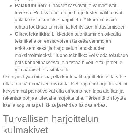
Palautuminen:
Lihakset kasvavat ja vahvistuvat
levossa. Riittävä uni ja lepo harjoitusten välillä ovat
yhtä tärkeitä kuin itse harjoittelu. Ylikuormitus voi
johtaa loukkaantumisiin ja kehityksen hidastumiseen.
Oikea tekniikka:
Liikkeiden suorittaminen oikealla
tekniikalla on ensiarvoisen tärkeää vammojen
ehkäisemiseksi ja harjoittelun tehokkuuden
maksimoimiseksi. Huono tekniikka voi viedä fokuksen
pois kohdelihaksesta ja altistaa nivelille tai jänteille
ylimääräiselle rasitukselle.
On myös hyvä muistaa, että kuntosaliharjoittelun ei tarvitse
olla aina äärimmäisen raskasta. Kehonpainoharjoitukset tai
kevyemmät painot voivat olla erinomainen tapa aloittaa ja
rakentaa pohjaa tulevalle harjoittelulle. Tärkeintä on löytää
itselle sopiva tapa liikkua ja tehdä siitä osa arkea.
Turvallisen harjoittelun
kulmakivet