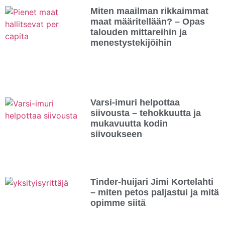
Miten maailman rikkaimmat
maat määritellään? – Opas
talouden mittareihin ja
menestystekijöihin
Varsi-imuri helpottaa
siivousta – tehokkuutta ja
mukavuutta kodin
siivoukseen
Tinder-huijari Jimi Kortelahti
– miten petos paljastui ja mitä
opimme siitä