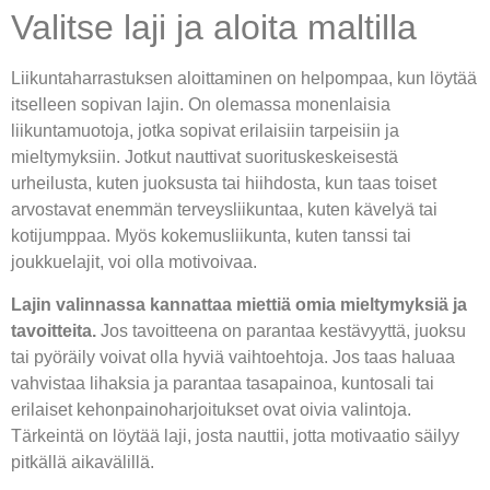
Valitse laji ja aloita maltilla
Liikuntaharrastuksen aloittaminen on helpompaa, kun löytää
itselleen sopivan lajin. On olemassa monenlaisia
liikuntamuotoja, jotka sopivat erilaisiin tarpeisiin ja
mieltymyksiin. Jotkut nauttivat suorituskeskeisestä
urheilusta, kuten juoksusta tai hiihdosta, kun taas toiset
arvostavat enemmän terveysliikuntaa, kuten kävelyä tai
kotijumppaa. Myös kokemusliikunta, kuten tanssi tai
joukkuelajit, voi olla motivoivaa.
Lajin valinnassa kannattaa miettiä omia mieltymyksiä ja
tavoitteita.
Jos tavoitteena on parantaa kestävyyttä, juoksu
tai pyöräily voivat olla hyviä vaihtoehtoja. Jos taas haluaa
vahvistaa lihaksia ja parantaa tasapainoa, kuntosali tai
erilaiset kehonpainoharjoitukset ovat oivia valintoja.
Tärkeintä on löytää laji, josta nauttii, jotta motivaatio säilyy
pitkällä aikavälillä.