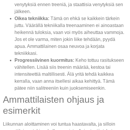
venytyksiä ennen treeniä, ja staattisia venytyksiä sen
jälkeen.
Oikea tekniikka:
Tämä on ehkä se kaikkein tärkein
juttu. Väärällä tekniikalla treenaaminen ei ainoastaan
heikennä tuloksia, vaan voi myös aiheuttaa vammoja.
Jos et ole varma, miten jokin liike tehdään, pyydä
apua. Ammattilainen osaa neuvoa ja korjata
tekniikkasi.
Progressiivinen kuormitus:
Keho tottuu rasitukseen
vähitellen. Lisää siis treenin määrää, kestoa tai
intensiteettiä maltillisesti. Älä yritä tehdä kaikkea
kerralla, vaan anna itsellesi aikaa kehittyä. Tämä
pätee niin salitreeniin kuin juoksemiseenkin.
Ammattilaisten ohjaus ja
esimerkit
Liikunnan aloittaminen voi tuntua haastavalta, ja silloin