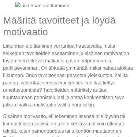
Määritä tavoitteet ja löydä
motivaatio
Liikunnan aloittaminen voi tuntua haastavalta, mutta
selkeiden tavoitteiden asettaminen ja sisäisen motivaation
löytäminen tekevät matkasta paljon helpomman ja
palkitsevamman. On tärkeää ymmärtää, miksi haluat aloittaa
liikunnan. Onko tavoitteenasi parantaa yleiskuntoa, hallita
painoa, vähentää stressiä vai kenties kehittää tiettyä
urheilusuoritusta? Tavoitteiden määrittely auttaa
suuntaamaan ponnistelujasi ja antaa konkreettisen syyn
jatkaa, vaikka motivaatio välillä horjuisikin.
Sisäinen motivaatio, eli tekeminen itsensä mielihyvän tai
kiinnostuksen vuoksi, on usein kestävämpi kuin ulkoiset
tekijät, kuten painonpudotus tai ulkonäön muuttaminen.