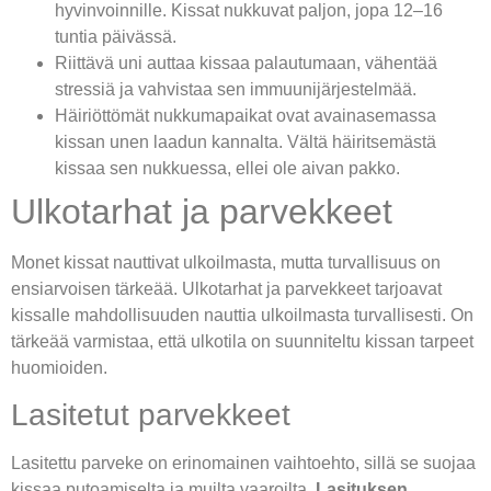
hyvinvoinnille. Kissat nukkuvat paljon, jopa 12–16
tuntia päivässä.
Riittävä uni auttaa kissaa palautumaan, vähentää
stressiä ja vahvistaa sen immuunijärjestelmää.
Häiriöttömät nukkumapaikat ovat avainasemassa
kissan unen laadun kannalta. Vältä häiritsemästä
kissaa sen nukkuessa, ellei ole aivan pakko.
Ulkotarhat ja parvekkeet
Monet kissat nauttivat ulkoilmasta, mutta turvallisuus on
ensiarvoisen tärkeää. Ulkotarhat ja parvekkeet tarjoavat
kissalle mahdollisuuden nauttia ulkoilmasta turvallisesti. On
tärkeää varmistaa, että ulkotila on suunniteltu kissan tarpeet
huomioiden.
Lasitetut parvekkeet
Lasitettu parveke on erinomainen vaihtoehto, sillä se suojaa
kissaa putoamiselta ja muilta vaaroilta.
Lasituksen