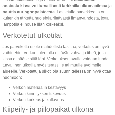
ansiosta kissa voi turvallisesti tarkkailla ulkomaailmaa ja
nauttia auringonpaisteesta.
Lasitetulla parvekkeella on
kuitenkin tärkeää huolehtia riittävästä ilmanvaihdosta, jotta
lämpötila ei nouse liian korkeaksi.
Verkotetut ulkotilat
Jos parveketta ei ole mahdollista lasittaa, verkotus on hyvä
vaihtoehto. Verkon tulee olla riittävän vahva ja tiheä, jotta
kissa ei pääse siitä läpi. Verkotuksen avulla voidaan luoda
turvallinen ulkotila myös terassille tai muulle avoimelle
alueelle. Verkotettuja ulkotiloja suunnitellessa on hyvä ottaa
huomioon:
Verkon materiaalin kestävyys
Verkon kiinnityksen tukevuus
Verkon korkeus ja kattavuus
Kiipeily- ja piilopaikat ulkona