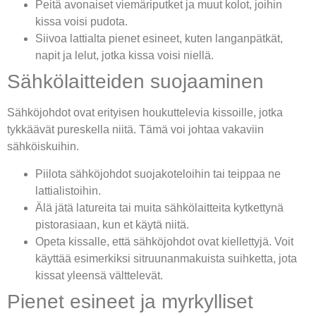
Peitä avonaiset viemäriputket ja muut kolot, joihin
kissa voisi pudota.
Siivoa lattialta pienet esineet, kuten langanpätkät,
napit ja lelut, jotka kissa voisi niellä.
Sähkölaitteiden suojaaminen
Sähköjohdot ovat erityisen houkuttelevia kissoille, jotka
tykkäävät pureskella niitä. Tämä voi johtaa vakaviin
sähköiskuihin.
Piilota sähköjohdot suojakoteloihin tai teippaa ne
lattialistoihin.
Älä jätä latureita tai muita sähkölaitteita kytkettynä
pistorasiaan, kun et käytä niitä.
Opeta kissalle, että sähköjohdot ovat kiellettyjä. Voit
käyttää esimerkiksi sitruunanmakuista suihketta, jota
kissat yleensä välttelevät.
Pienet esineet ja myrkylliset