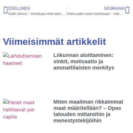
EDELLINEN
SEURAAVA
Kodin siivous – tehokkaat vinkit arjen helpottamiseen
Vinkit uuden auton hankintaan – mitä kannattaa huomioida ennen ostoa
Viimeisimmät artikkelit
Liikunnan aloittaminen:
vinkit, motivaatio ja
ammattilaisten merkitys
Miten maailman rikkaimmat
maat määritellään? – Opas
talouden mittareihin ja
menestystekijöihin