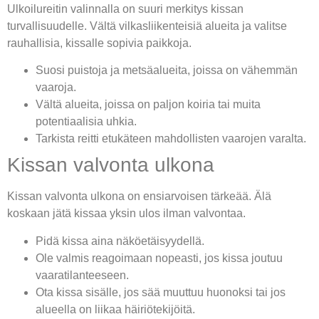
Ulkoilureitin valinnalla on suuri merkitys kissan
turvallisuudelle. Vältä vilkasliikenteisiä alueita ja valitse
rauhallisia, kissalle sopivia paikkoja.
Suosi puistoja ja metsäalueita, joissa on vähemmän
vaaroja.
Vältä alueita, joissa on paljon koiria tai muita
potentiaalisia uhkia.
Tarkista reitti etukäteen mahdollisten vaarojen varalta.
Kissan valvonta ulkona
Kissan valvonta ulkona on ensiarvoisen tärkeää. Älä
koskaan jätä kissaa yksin ulos ilman valvontaa.
Pidä kissa aina näköetäisyydellä.
Ole valmis reagoimaan nopeasti, jos kissa joutuu
vaaratilanteeseen.
Ota kissa sisälle, jos sää muuttuu huonoksi tai jos
alueella on liikaa häiriötekijöitä.