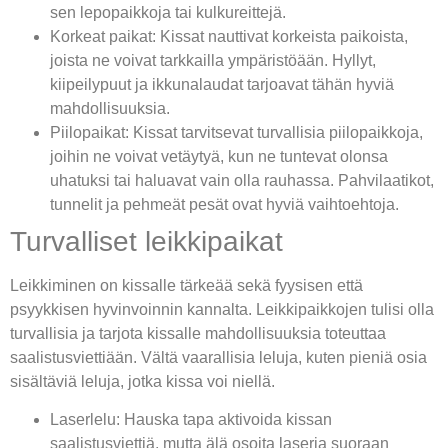
sen lepopaikkoja tai kulkureittejä.
Korkeat paikat: Kissat nauttivat korkeista paikoista,
joista ne voivat tarkkailla ympäristöään. Hyllyt,
kiipeilypuut ja ikkunalaudat tarjoavat tähän hyviä
mahdollisuuksia.
Piilopaikat: Kissat tarvitsevat turvallisia piilopaikkoja,
joihin ne voivat vetäytyä, kun ne tuntevat olonsa
uhatuksi tai haluavat vain olla rauhassa. Pahvilaatikot,
tunnelit ja pehmeät pesät ovat hyviä vaihtoehtoja.
Turvalliset leikkipaikat
Leikkiminen on kissalle tärkeää sekä fyysisen että
psyykkisen hyvinvoinnin kannalta. Leikkipaikkojen tulisi olla
turvallisia ja tarjota kissalle mahdollisuuksia toteuttaa
saalistusviettiään. Vältä vaarallisia leluja, kuten pieniä osia
sisältäviä leluja, jotka kissa voi niellä.
Laserlelu: Hauska tapa aktivoida kissan
saalistusviettiä, mutta älä osoita laseria suoraan