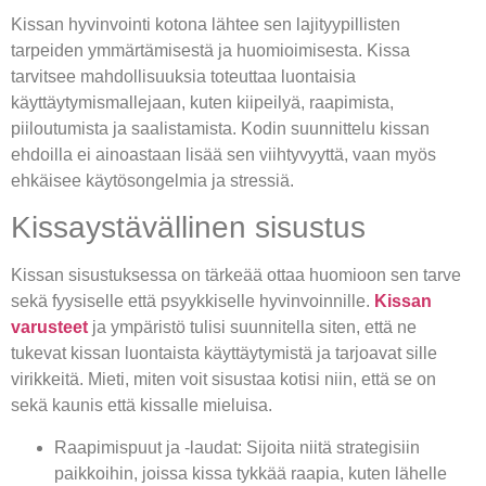
Kissan hyvinvointi kotona lähtee sen lajityypillisten
tarpeiden ymmärtämisestä ja huomioimisesta. Kissa
tarvitsee mahdollisuuksia toteuttaa luontaisia
käyttäytymismallejaan, kuten kiipeilyä, raapimista,
piiloutumista ja saalistamista. Kodin suunnittelu kissan
ehdoilla ei ainoastaan lisää sen viihtyvyyttä, vaan myös
ehkäisee käytösongelmia ja stressiä.
Kissaystävällinen sisustus
Kissan sisustuksessa on tärkeää ottaa huomioon sen tarve
sekä fyysiselle että psyykkiselle hyvinvoinnille.
Kissan
varusteet
ja ympäristö tulisi suunnitella siten, että ne
tukevat kissan luontaista käyttäytymistä ja tarjoavat sille
virikkeitä. Mieti, miten voit sisustaa kotisi niin, että se on
sekä kaunis että kissalle mieluisa.
Raapimispuut ja -laudat: Sijoita niitä strategisiin
paikkoihin, joissa kissa tykkää raapia, kuten lähelle