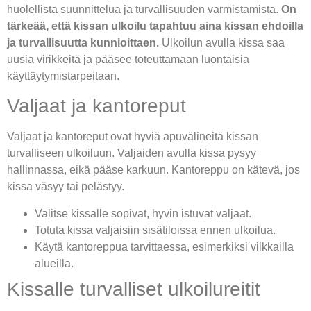
huolellista suunnittelua ja turvallisuuden varmistamista.
On
tärkeää, että kissan ulkoilu tapahtuu aina kissan ehdoilla
ja turvallisuutta kunnioittaen.
Ulkoilun avulla kissa saa
uusia virikkeitä ja pääsee toteuttamaan luontaisia
käyttäytymistarpeitaan.
Valjaat ja kantoreput
Valjaat ja kantoreput ovat hyviä apuvälineitä kissan
turvalliseen ulkoiluun. Valjaiden avulla kissa pysyy
hallinnassa, eikä pääse karkuun. Kantoreppu on kätevä, jos
kissa väsyy tai pelästyy.
Valitse kissalle sopivat, hyvin istuvat valjaat.
Totuta kissa valjaisiin sisätiloissa ennen ulkoilua.
Käytä kantoreppua tarvittaessa, esimerkiksi vilkkailla
alueilla.
Kissalle turvalliset ulkoilureitit