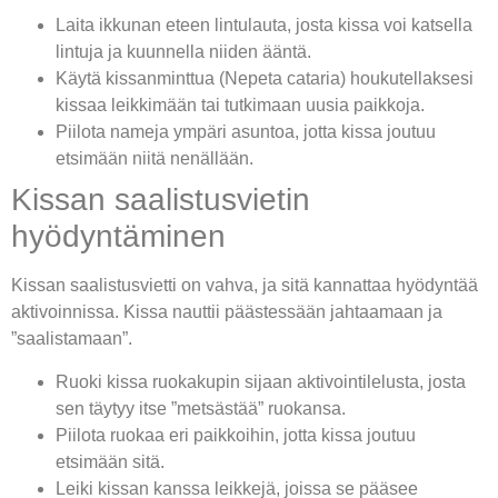
Laita ikkunan eteen lintulauta, josta kissa voi katsella
lintuja ja kuunnella niiden ääntä.
Käytä kissanminttua (Nepeta cataria) houkutellaksesi
kissaa leikkimään tai tutkimaan uusia paikkoja.
Piilota nameja ympäri asuntoa, jotta kissa joutuu
etsimään niitä nenällään.
Kissan saalistusvietin
hyödyntäminen
Kissan saalistusvietti on vahva, ja sitä kannattaa hyödyntää
aktivoinnissa. Kissa nauttii päästessään jahtaamaan ja
”saalistamaan”.
Ruoki kissa ruokakupin sijaan aktivointilelusta, josta
sen täytyy itse ”metsästää” ruokansa.
Piilota ruokaa eri paikkoihin, jotta kissa joutuu
etsimään sitä.
Leiki kissan kanssa leikkejä, joissa se pääsee