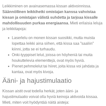
Leikkiminen on avainasemassa kissan aktivoinnissa.
Säännöllinen leikkihetki omistajan kanssa vahvistaa
kissan ja omistajan välistä suhdetta ja tarjoaa kissalle
mahdollisuuden purkaa energiaansa.
Mieti erilaisia leluja
ja leikkitapoja:
Laserlelu on monen kissan suosikki, mutta muista
lopettaa leikki aina siihen, että kissa saa ”saaliin”
kiinni, jotta se ei turhaudu.
Onki-tyyppiset lelut, joissa on höyheniä tai muita
houkuttelevia elementtejä, ovat myös hyviä.
Pienet pehmolelut tai hiiret, joita kissa voi jahdata ja
kantaa, ovat myös kivoja.
Ääni- ja hajustimulaatio
Kissan aistit ovat todella herkät, joten ääni- ja
hajustimulaatio voivat olla hyviä keinoja aktivoida kissaa.
Mieti, miten voit hyödyntää näitä aisteja: