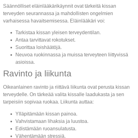
Säännölliset eläinlääkärikäynnit ovat tärkeitä kissan
terveyden seurannassa ja mahdollisten ongelmien
varhaisessa havaitsemisessa. Eläinlääkäri voi:
Tarkistaa kissan yleisen terveydentilan.
Antaa tarvittavat rokotukset.
Suorittaa loishäätöjä.
Neuvoa ruokinnassa ja muissa terveyteen liittyvissä
asioissa.
Ravinto ja liikunta
Oikeanlainen ravinto ja riittävä liikunta ovat perusta kissan
terveydelle. On tärkeää valita kissalle laadukasta ja sen
tarpeisiin sopivaa ruokaa. Liikunta auttaa:
Ylläpitämään kissan painoa.
Vahvistamaan lihaksia ja luustoa.
Edistämään ruoansulatusta.
Vähentämään stressiä.