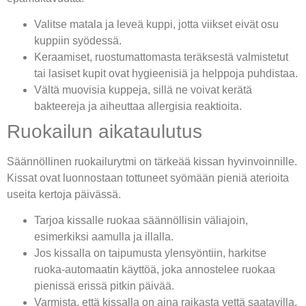
Valitse matala ja leveä kuppi, jotta viikset eivät osu
kuppiin syödessä.
Keraamiset, ruostumattomasta teräksestä valmistetut
tai lasiset kupit ovat hygieenisiä ja helppoja puhdistaa.
Vältä muovisia kuppeja, sillä ne voivat kerätä
bakteereja ja aiheuttaa allergisia reaktioita.
Ruokailun aikataulutus
Säännöllinen ruokailurytmi on tärkeää kissan hyvinvoinnille.
Kissat ovat luonnostaan tottuneet syömään pieniä aterioita
useita kertoja päivässä.
Tarjoa kissalle ruokaa säännöllisin väliajoin,
esimerkiksi aamulla ja illalla.
Jos kissalla on taipumusta ylensyöntiin, harkitse
ruoka-automaatin käyttöä, joka annostelee ruokaa
pienissä erissä pitkin päivää.
Varmista, että kissalla on aina raikasta vettä saatavilla.