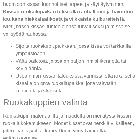
huomioon kissan luonnolliset tarpeet ja käyttäytyminen.
Kissan ruokailupaikan tulisi olla rauhallinen ja häiriötön,
kaukana hiekkalaatikosta ja vilkkaista kulkureiteistä.
Mieti, missä kissasi tuntee olonsa turvalliseksi ja missä se
voi syödä rauhassa.
Sijoita ruokakupit paikkaan, jossa kissa voi tarkkailla
ympäristöään.
Vältä paikkoja, joissa on paljon ihmisliikennettä tai
kovia ääniä.
Useamman kissan talouksissa varmista, että jokaisella
kissalla on oma ruokailupaikka, jotta vältytään
kilpailulta ja stressiltä.
Ruokakuppien valinta
Ruokakupin materiaalilla ja muodolla on merkitystä kissan
ruokailukokemukseen. Monet kissat ovat herkkiä viiksilleen,
joten liian syvät tai kapeat kupit voivat aiheuttaa
epämukavuutta.