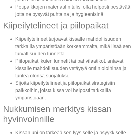
Petipaikkojen materiaalin tulisi olla helposti pestävää,
jotta ne pysyvät puhtaina ja hygieenisinä.
Kiipeilytelineet ja piilopaikat
Kiipeilytelineet tarjoavat kissalle mahdollisuuden
tarkkailla ympäristöään korkeammalta, mikä lisää sen
turvallisuuden tunnetta.
Piilopaikat, kuten tunnelit tai pahvilaatikot, antavat
kissalle mahdollisuuden vetäytyä omiin oloihinsa ja
tuntea olonsa suojatuksi.
Sijoita kiipeilytelineet ja piilopaikat strategisiin
paikkoihin, joista kissa voi helposti tarkkailla
ympäristöään.
Nukkumisen merkitys kissan
hyvinvoinnille
Kissan uni on tärkeää sen fyysiselle ja psyykkiselle