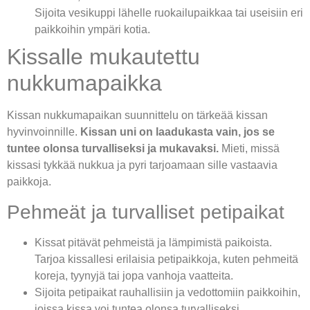
Sijoita vesikuppi lähelle ruokailupaikkaa tai useisiin eri
paikkoihin ympäri kotia.
Kissalle mukautettu
nukkumapaikka
Kissan nukkumapaikan suunnittelu on tärkeää kissan
hyvinvoinnille.
Kissan uni on laadukasta vain, jos se
tuntee olonsa turvalliseksi ja mukavaksi.
Mieti, missä
kissasi tykkää nukkua ja pyri tarjoamaan sille vastaavia
paikkoja.
Pehmeät ja turvalliset petipaikat
Kissat pitävät pehmeistä ja lämpimistä paikoista.
Tarjoa kissallesi erilaisia petipaikkoja, kuten pehmeitä
koreja, tyynyjä tai jopa vanhoja vaatteita.
Sijoita petipaikat rauhallisiin ja vedottomiin paikkoihin,
joissa kissa voi tuntea olonsa turvalliseksi.