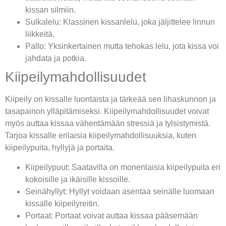
kissan silmiin.
Sulkalelu: Klassinen kissanlelu, joka jäljittelee linnun
liikkeitä.
Pallo: Yksinkertainen mutta tehokas lelu, jota kissa voi
jahdata ja potkia.
Kiipeilymahdollisuudet
Kiipeily on kissalle luontaista ja tärkeää sen lihaskunnon ja
tasapainon ylläpitämiseksi. Kiipeilymahdollisuudet voivat
myös auttaa kissaa vähentämään stressiä ja tylsistymistä.
Tarjoa kissalle erilaisia kiipeilymahdollisuuksia, kuten
kiipeilypuita, hyllyjä ja portaita.
Kiipeilypuut: Saatavilla on monenlaisia kiipeilypuita eri
kokoisille ja ikäisille kissoille.
Seinähyllyt: Hyllyt voidaan asentaa seinälle luomaan
kissalle kiipeilyreitin.
Portaat: Portaat voivat auttaa kissaa pääsemään