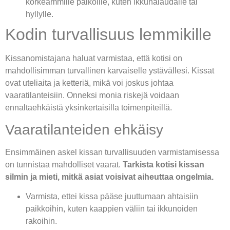
korkeammille paikoille, kuten ikkunalaudalle tai
hyllylle.
Kodin turvallisuus lemmikille
Kissanomistajana haluat varmistaa, että kotisi on
mahdollisimman turvallinen karvaiselle ystävällesi. Kissat
ovat uteliaita ja ketteriä, mikä voi joskus johtaa
vaaratilanteisiin. Onneksi monia riskejä voidaan
ennaltaehkäistä yksinkertaisilla toimenpiteillä.
Vaaratilanteiden ehkäisy
Ensimmäinen askel kissan turvallisuuden varmistamisessa
on tunnistaa mahdolliset vaarat.
Tarkista kotisi kissan
silmin ja mieti, mitkä asiat voisivat aiheuttaa ongelmia.
Varmista, ettei kissa pääse juuttumaan ahtaisiin
paikkoihin, kuten kaappien väliin tai ikkunoiden
rakoihin.