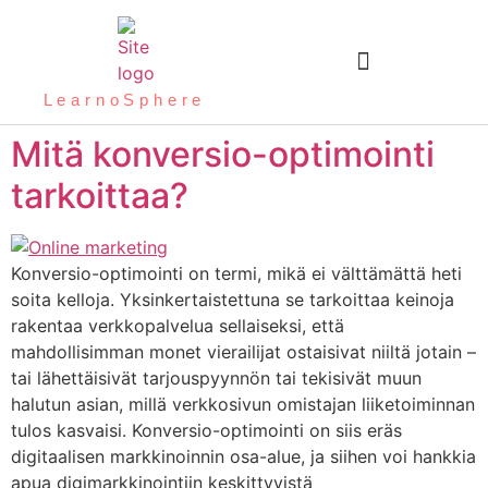
LearnoSphere
Mitä konversio-optimointi
tarkoittaa?
Konversio-optimointi on termi, mikä ei välttämättä heti
soita kelloja. Yksinkertaistettuna se tarkoittaa keinoja
rakentaa verkkopalvelua sellaiseksi, että
mahdollisimman monet vierailijat ostaisivat niiltä jotain –
tai lähettäisivät tarjouspyynnön tai tekisivät muun
halutun asian, millä verkkosivun omistajan liiketoiminnan
tulos kasvaisi. Konversio-optimointi on siis eräs
digitaalisen markkinoinnin osa-alue, ja siihen voi hankkia
apua digimarkkinointiin keskittyvistä