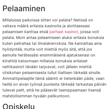
Pelaaminen
Millaisissa paikoissa sitten voi pelata? Netissä on
valtava määrä erilaisia kasinoita ja aloittaessasi
pelaamisen kanttaa etsiä
parhaat kasinot
, joissa voit
pelata. Moni antaa pelaamiseen aluksi erilasia bonuksia
kuten pelirahaa tai ilmaiskierroksia. Ne kannattaa aina
hyödyntää, mutta voit miettiä myös sitä, että jos
aamulla herätessäsi ensimmäisenä ajatuksenasi on
kiirehtiä katsomaan millaisia bonuksia erilaiset
nettikasinot tänään tarjoavat, voit jälleen miettiä
olisikohan pelaamisesta tullut liiallisen tärkeää sinulle.
Ammattipelaajille tämä sääntö ei tietenkään päde, vaan
heillä on aivan työnsä puolesta tärkeää tarkastaa päivän
tulevat pelit, että he pääsevät tsemppaamaan itsensä
mahdollisimman hyvään pelikuntoon.
Opiskelu