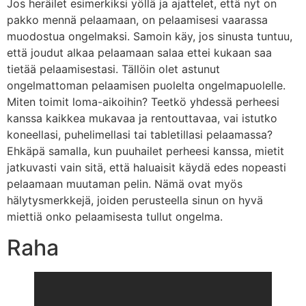
Jos heräilet esimerkiksi yöllä ja ajattelet, että nyt on
pakko mennä pelaamaan, on pelaamisesi vaarassa
muodostua ongelmaksi. Samoin käy, jos sinusta tuntuu,
että joudut alkaa pelaamaan salaa ettei kukaan saa
tietää pelaamisestasi. Tällöin olet astunut
ongelmattoman pelaamisen puolelta ongelmapuolelle.
Miten toimit loma-aikoihin? Teetkö yhdessä perheesi
kanssa kaikkea mukavaa ja rentouttavaa, vai istutko
koneellasi, puhelimellasi tai tabletillasi pelaamassa?
Ehkäpä samalla, kun puuhailet perheesi kanssa, mietit
jatkuvasti vain sitä, että haluaisit käydä edes nopeasti
pelaamaan muutaman pelin. Nämä ovat myös
hälytysmerkkejä, joiden perusteella sinun on hyvä
miettiä onko pelaamisesta tullut ongelma.
Raha