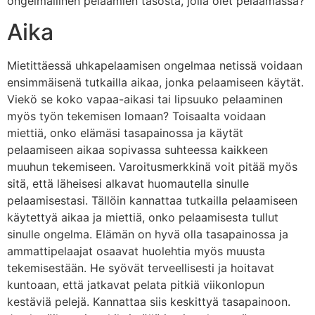
ongelmallinen pelaamien tasosta, jolla olet pelaamassa?
Aika
Mietittäessä uhkapelaamisen ongelmaa netissä voidaan
ensimmäisenä tutkailla aikaa, jonka pelaamiseen käytät.
Viekö se koko vapaa-aikasi tai lipsuuko pelaaminen
myös työn tekemisen lomaan? Toisaalta voidaan
miettiä, onko elämäsi tasapainossa ja käytät
pelaamiseen aikaa sopivassa suhteessa kaikkeen
muuhun tekemiseen. Varoitusmerkkinä voit pitää myös
sitä, että läheisesi alkavat huomautella sinulle
pelaamisestasi. Tällöin kannattaa tutkailla pelaamiseen
käytettyä aikaa ja miettiä, onko pelaamisesta tullut
sinulle ongelma. Elämän on hyvä olla tasapainossa ja
ammattipelaajat osaavat huolehtia myös muusta
tekemisestään. He syövät terveellisesti ja hoitavat
kuntoaan, että jatkavat pelata pitkiä viikonlopun
kestäviä pelejä. Kannattaa siis keskittyä tasapainoon.