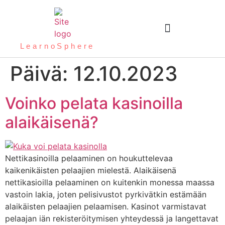
LearnoSphere
Päivä:
12.10.2023
Voinko pelata kasinoilla
alaikäisenä?
Nettikasinoilla pelaaminen on houkuttelevaa
kaikenikäisten pelaajien mielestä. Alaikäisenä
nettikasioilla pelaaminen on kuitenkin monessa maassa
vastoin lakia, joten pelisivustot pyrkivätkin estämään
alaikäisten pelaajien pelaamisen. Kasinot varmistavat
pelaajan iän rekisteröitymisen yhteydessä ja langettavat